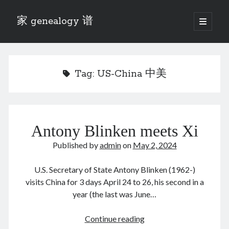
家 genealogy 谱
open
primary
Sidebar
menu
Categories
Anecdotes 轶事
Tag:
US-China 中美
Blog 博客
Eng 伍氏
heathen son 异教徒
Liu 刘氏
Antony Blinken meets Xi
Lü 吕氏
Trade War
Published by
admin
on
May 2, 2024
Zhang 张氏
Zhou 周氏
U.S. Secretary of State Antony Blinken (1962-)
📚 Chee Hsin 130 启新
visits China for 3 days April 24 to 26, his second in a
📚 Mom's 百家照
year (the last was June…
📚 opium 鸦片
📚 Rise of a Mandarin
Antony
Continue reading
📚 SFaBB