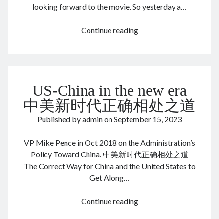
looking forward to the movie. So yesterday a…
June 2024
May 2024
Killers
Continue reading
April 2024
of
March 2024
the
February 2024
Flower
January 2024
Moon
November 2023
US-China in the new era
September 2023
August 2023
中美新时代正确相处之道
July 2023
Published by
admin
on
September 15, 2023
June 2023
May 2023
VP Mike Pence in Oct 2018 on the Administration’s
April 2023
Policy Toward China. 中美新时代正确相处之道
March 2023
The Correct Way for China and the United States to
February 2023
Get Along…
January 2023
December 2022
US-
Continue reading
November 2022
China
September 2022