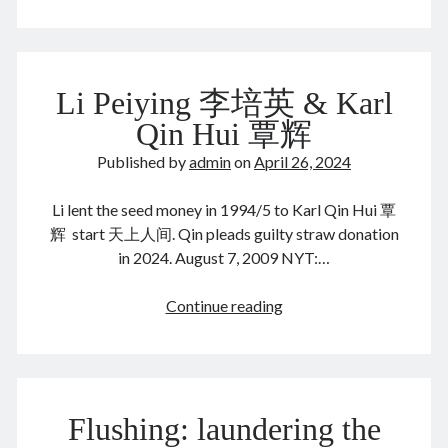
Blinken
meets
Xi
August 2026
Li Peiying 李培英 & Karl
M
T
W
T
F
S
S
Qin Hui 覃辉
1
2
Published by
admin
on
April 26, 2024
3
4
5
6
7
8
9
Li lent the seed money in 1994/5 to Karl Qin Hui 覃
10
11
12
13
14
15
16
辉 start 天上人间. Qin pleads guilty straw donation
17
18
19
20
21
22
23
in 2024. August 7, 2009 NYT:…
24
25
26
27
28
29
30
Li
Continue reading
31
Peiying
« Dec
李
培
英
Archives
Flushing: laundering the
&