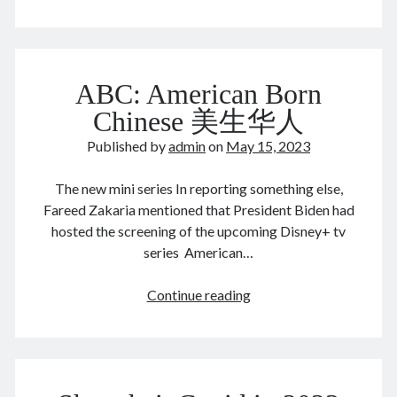
Japan 🇯🇵 日本
law and order
Lily 孝恭
Russia
etc.
Liu Bingzhang 刘秉璋
Liu Shanling 刘善龄
movies & tv 电影电视剧
Nainai 奶奶
New York 🍎 纽约
politically correct 政治正确
ABC: American Born
publishing 出版
Russia 🇷🇺 俄国
Shanghai 上海
Chinese 美生华人
Suzhou 苏州
Tangshan 唐山
things Chinese 中国事儿
Published by
admin
on
May 15, 2023
Tianjin 天津
UK 🇬🇧 英国
Unbelievable 匪夷所思
The new mini series In reporting something else,
US-China 中美
US 🇺🇸 美国
WW II 二战
Fareed Zakaria mentioned that President Biden had
Yeye 爷爷
Zhou Xuexi 周学熙
hosted the screening of the upcoming Disney+ tv
series American…
ABC:
Continue reading
American
Born
Chinese
美