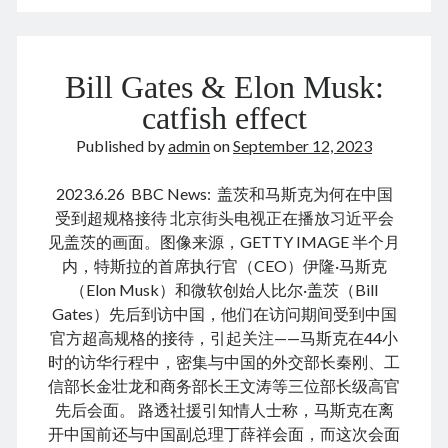
in
August 2022
the
July 2022
new
June 2022
Bill Gates & Elon Musk:
era
May 2022
中
catfish effect
April 2022
美
March 2022
Published by
admin
on
September 12, 2023
新
January 2022
时
December 2021
2023.6.26 BBC News: 盖茨和马斯克为何在中国
代
November 2021
受到超规格接待 北京街头电视正在播放习近平会
正
October 2021
见盖茨的画面。图像来源，GETTY IMAGE 半个月
确
September 2021
内，特斯拉的首席执行官（CEO）伊隆·马斯克
相
August 2021
（Elon Musk）和微软创始人比尔·盖茨（Bill
处
July 2021
Gates）先后到访中国，他们在访问期间受到中国
之
June 2021
官方超高规格的接待，引起关注——马斯克在44小
道
May 2021
时的访华行程中，密集与中国的外交部长秦刚、工
April 2021
信部长金壮龙和商务部长王文涛等三位部长级高官
March 2021
先后会面。 路透社援引知情人士称，马斯克在离
February 2021
开中国前还与中国副总理丁薛祥会面，而这次会面