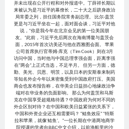
January 2021
并未出现在公开行程和对外报道中。丁薛祥长期以
December 2020
来被认为是习近平的幕僚长，二十大之后跻身政治
November 2020
局常委之列，担任国务院常务副总理。 比尔·盖茨
October 2020
更是与习近平坐在一起，面对面会谈，习近平对他
September 2020
说，“你是我今年在北京会见的第一位美国朋
August 2020
友。”此前，习近平先后两次在海南博鳌与盖茨会
July 2020
面，2015年首次访美还与他在西雅图会面。 苹果
June 2020
公司首席执行官蒂姆·库克（Tim Cook）则在3月
May 2020
访问中国，当时他与中国总理李强会面，距离李强
April 2020
在“两会”上正式当选，不足半月。 但另一方面，德
March 2020
勤、美光、贝恩、明茨，以及日本的安斯泰来制药
January 2020
等知名外企今年以来密集受到中国政府打压。美国
December 2019
商会也发布报告称，在华美企日益担心地缘政治争
September 2019
端对在华业务的负面影响。 那么为何盖茨和马斯
March 2019
克在中国享受超规格待遇？中国政府为何对不同的
December 2018
外企区别对待？在中国和欧美日益紧张的关系下，
April 2018
中国和外资企业还互相需要吗？ “鲶鱼效应” “特斯
January 2018
拉和苹果，就像‘鲶鱼’。”一位长期在中港两地商学
February 2017
院授课的学者向BBC中文介绍，以前渔船里的沙