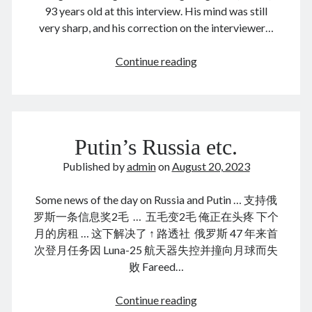
Comments feed
93 years old at this interview. His mind was still
WordPress.org
very sharp, and his correction on the interviewer…
杨
Continue reading
振
Tags
宁
谈
Anhui 安徽
Beijing siheyuan 北京四合院
Beijing 北京
奥
books 📖 书
Putin’s Russia etc.
Boxer Uprising 义和团
China 🇨🇳 中国
本
海
Chinese names 称呼
church ⛪️ 教会
Published by
admin
on
August 20, 2023
默、
Corp good and evil
Covid-19 新冠肺炎
CulRev 文革
泰
Some news of the day on Russia and Putin … 支持俄
disaster 天灾/人祸
DNA 基因鉴定
勒、
罗斯一条信息奖2毛 … 五毛变2毛 俺正在头疼 下个
费
Feng Guoyin 冯国鄞
food and drink 吃喝玩乐
月的房租 … 这下解决了 ↑ 路透社 俄罗斯 47 年来首
米
次登月任务因 Luna-25 航天器失控并撞向月球而失
France 🇫🇷 法国
Gov 政府
Guangzhou 广州
败 Fareed…
Hefei 合肥
Hong Kong 🇭🇰 香港
Huang Zhiqiang 黄志强
Incredible 不可思议
Putin’s
Continue reading