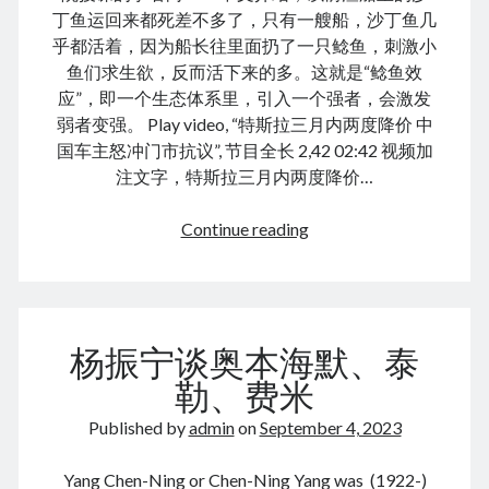
December 2016
丁鱼运回来都死差不多了，只有一艘船，沙丁鱼几
February 2016
乎都活着，因为船长往里面扔了一只鲶鱼，刺激小
September 2015
鱼们求生欲，反而活下来的多。这就是“鲶鱼效
July 2015
应”，即一个生态体系里，引入一个强者，会激发
September 2014
弱者变强。 Play video, “特斯拉三月内两度降价 中
March 2014
国车主怒冲门市抗议”, 节目全长 2,42 02:42 视频加
July 2013
注文字，特斯拉三月内两度降价…
October 2012
May 2012
Bill
Continue reading
March 2011
Gates
June 2009
&
July 2008
Elon
June 2008
Musk:
杨振宁谈奥本海默、泰
catfish
effect
勒、费米
Meta
Published by
admin
on
September 4, 2023
Log in
Entries feed
Yang Chen-Ning or Chen-Ning Yang was (1922-)