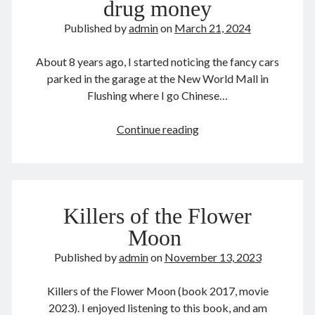
Karl
drug money
August 2026
Qin
December 2025
Published by
admin
on
March 21, 2024
Hui
November 2025
覃
October 2025
About 8 years ago, I started noticing the fancy cars
辉
September 2025
parked in the garage at the New World Mall in
August 2025
Flushing where I go Chinese…
July 2025
June 2025
Flushing:
Continue reading
May 2025
laundering
April 2025
the
March 2025
drug
February 2025
money
January 2025
Killers of the Flower
December 2024
Moon
November 2024
Published by
admin
on
November 13, 2023
October 2024
September 2024
Killers of the Flower Moon (book 2017, movie
August 2024
2023). I enjoyed listening to this book, and am
July 2024