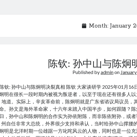
Month:
January 
陈钦: 孙中山与陈炯
Published by
admin
on
January
陈钦: 孙中山与陈炯明决裂真相 陈钦 大家谈研学 2025年01月
炯明在很长一段时期内被视为叛逆者，以至于现在还有很多人以
地道。实际上，辛亥革命前，陈炯明就是广东省谘议局议员，
命。孙文是海外革命家，十六年未踏入中国半步，如何跟随？陈
归，孙中山和陈炯明的合作实为孙依附陈，而非陈依附孙，或者
州自任非常大总统，外界很少支持和承认，当时给孙中山撑腰的
炯明是北洋时期一位雄踞一方叱咤风云的人物，同时也是一位充