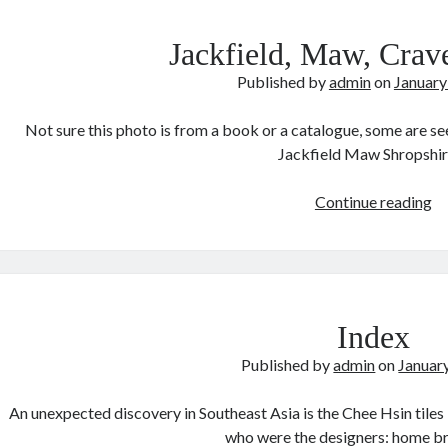
Jackfield, Maw, Crav
Published by
admin
on
January
Not sure this photo is from a book or a catalogue, some are seen
Jackfield Maw Shropshi
Ja
Continue reading
M
Cr
Du
Index
Published by
admin
on
Januar
An unexpected discovery in Southeast Asia is the Chee Hsin tiles 
who were the designers: home b