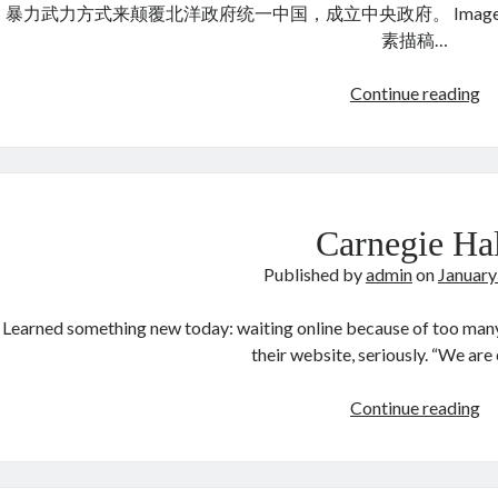
暴力武力方式来颠覆北洋政府统一中国，成立中央政府。 Imag
素描稿…
陈
Continue reading
钦
孙
中
山
与
Carnegie Ha
陈
Published by
admin
on
January
炯
明
Learned something new today: waiting online because of too many c
决
their website, seriously. “We are
裂
真
Ca
Continue reading
相
Ha