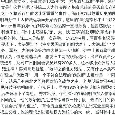
中山的反动派，罪证就是1922年“六一六炮轰总统府”事件，逼
竟是什么样的呢？孙陈二人为何决裂？ 炮轰总统府是否真实存
之下？将近百年前这迷雾重重的事件，我们努力以尊重历史的理
明与孙中山因护法运动而开始合作，这里的“法”是指孙中山191
Image 当年的孙中山对陈炯明的品德一直很欣赏，他曾感慨说
我也不如。”孙中山还曾以“狼、大、快”三字喻陈炯明的革命作风
知晓的孙、陈二人分歧是一次选举。 1921年4月，两百多名
要求下，表决通过了《中华民国政府组织大纲》，大纲规定了
务、军务、内阁任免等均由大总统一人独断，孙中山被选举为非
明认为，依总统选举法，总统应由两院联席选出，出席议员至少
统选举，此时广州旧国会议员只有200多人，还不够原众议院
毁法律！ 陈炯明质疑道：“这和之前北方毁法，又有什么本质不
方“建立”“伪政府”，用一个不符合法理的“伪政府”去反对另一个
的，结局只有南北之间将再次陷入战争之中。 陈炯明反对孙中
见分歧开始明朗化。 但实际上，早在1909年陈炯明加入同盟
后决裂埋下了隐患。 秀才出身、个性温和的陈炯明虽加入信奉
不同的是，他的政治抱负是把革命当作一种手段，最终的目的仍
同盟会员“革命至上”、“革命流血至死”的心态和主张完全是两条
权主义者，他的理想是以领袖权力为核心的大一统。 当时孙中山