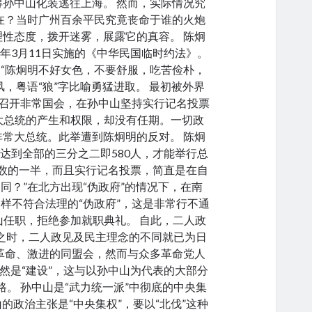
得孙中山化装逃往上海。 然而，实际情况究
在？当时广州百余平民究竟丧命于谁的火炮
性态度，拨开迷雾，展露它的真容。 陈炯
2年3月11日实施的《中华民国临时约法》。
：“陈炯明不好女色，不要舒服，吃苦俭朴，
，粤语“狼”字比喻勇猛进取。 最初被外界
议员召开非常国会，在孙中山坚持实行记名投票
大总统的产生和权限，却没有任期。一切政
常大总统。此举遭到陈炯明的反对。 陈炯
达到全部的三分之二即580人，才能举行总
人数的一半，而且实行记名投票，简直是在自
同？”在北方出现“伪政府”的情况下，在南
同样不符合法理的“伪政府”，这是非常行不通
山任职，拒绝参加就职典礼。 自此，二人政
会之时，二人政见及民主理念的不同就已为日
革命、激进的同盟会，然而与众多革命党人
然是“建设”，这与以孙中山为代表的大部分
路。 孙中山是“武力统一派”中彻底的中央集
的政治主张是“中央集权”，要以“北伐”这种