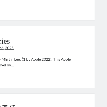
dex
ries
y 6, 2025
Jin Lee; 📺 by Apple 2022): This Apple
novel by…
chinko
ries