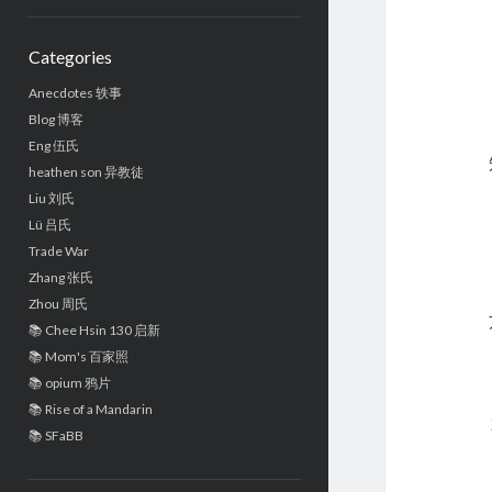
Sidebar
Categories
Anecdotes 轶事
Blog 博客
Eng 伍氏
heathen son 异教徒
Liu 刘氏
Lü 吕氏
Trade War
Zhang 张氏
Zhou 周氏
📚 Chee Hsin 130 启新
📚 Mom's 百家照
📚 opium 鸦片
📚 Rise of a Mandarin
📚 SFaBB