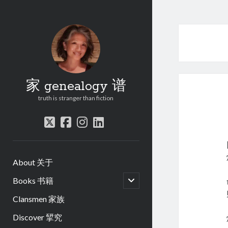
家 genealogy 谱
truth is stranger than fiction
twitter
facebook
instagram
linkedin
About 关于
open
Books 书籍
child
menu
Clansmen 家族
Discover 揅究