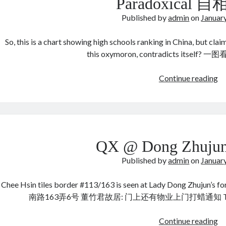
Paradoxical 
Published by
admin
on
Januar
So, this is a chart showing high schools ranking in China, but claim
this oxymoron, contradicts itse
Pa
Continue reading
自
相
矛
盾
QX @ Dong Zhuj
Published by
admin
on
Januar
Chee Hsin tiles border #113/163 is seen at Lady Dong Zhujun’s
南路163弄6号 董竹君故居: 门上还有物业上门打蜡通知 This pictur
Q
Continue reading