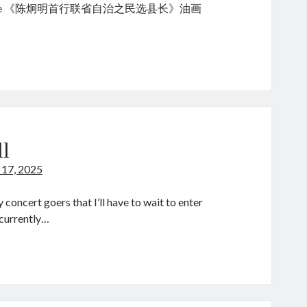
e 《陈炯明首行联省自治之民选县长》油画
:
ll
 17, 2025
oncert goers that I’ll have to wait to enter
 currently…
rnegie
ll