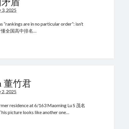
自相矛盾
y 3, 2025
s “rankings are in no particular order”: isn’t
lf? 一图看懂全国高中排名…
radoxical
un 董竹君
y 2, 2025
 former residence at 6/163 Maoming Lu S 茂名
e looks like another one…
X