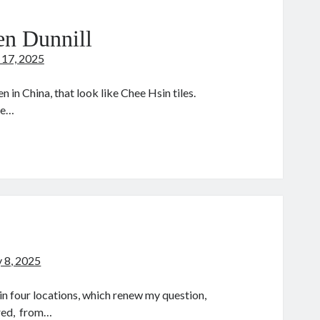
en Dunnill
 17, 2025
 in China, that look like Chee Hsin tiles.
re…
ckfield,
aw,
aven
nnill
y 8, 2025
in four locations, which renew my question,
red, from…