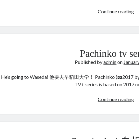
In
Continue reading
Pachinko tv se
Published by
admin
on
Januar
He’s going to Waseda! 他要去早稻田大学！ Pachinko (📖2017 by Min 
TV+ series is based on 2017 
Pa
Continue reading
tv
se