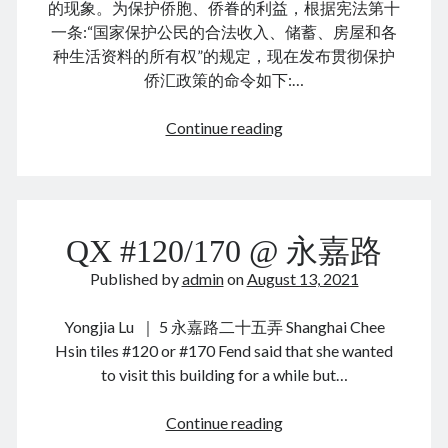
的现象。为保护侨胞、侨眷的利益，根据宪法第十
November 2022
一条:“国家保护公民的合法收入、储蓄、房屋和各
September 2022
种生活资料的所有权”的规定，现在发布贯彻保护
August 2022
侨汇政策的命令如下:…
July 2022
June 2022
国
Continue reading
May 2022
务
April 2022
院
March 2022
关
January 2022
于
December 2021
QX #120/170 @ 永嘉路
贯
November 2021
彻
Published by
admin
on
August 13, 2021
October 2021
保
September 2021
护
Yongjia Lu ｜ 5 永嘉路二十五弄 Shanghai Chee
August 2021
侨
Hsin tiles #120 or #170 Fend said that she wanted
July 2021
汇
to visit this building for a while but…
June 2021
政
May 2021
策
QX
Continue reading
April 2021
的
#120/170