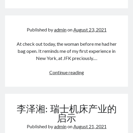
Giant
Leap,
2019
August 2021
Published by
admin
on
August 23, 2021
M
T
W
T
F
S
S
At check out today, the woman before me had her
1
bag open. It reminds me of my first experience in
2
3
4
5
6
7
8
New York, at JFK preciously.…
9
10
11
12
13
14
15
Continue reading
16
17
18
19
20
21
22
23
24
25
26
27
28
29
30
31
« Jul
Sep »
李泽湘: 瑞士机床产业的
启示
Archives
Published by
admin
on
August 21, 2021