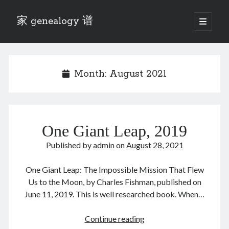
家 genealogy 谱
open
primary
Sidebar
menu
Categories
Anecdotes 轶事
Month:
August 2021
Blog 博客
Eng 伍氏
heathen son 异教徒
Liu 刘氏
One Giant Leap, 2019
Lü 吕氏
Trade War
Published by
admin
on
August 28, 2021
Zhang 张氏
Zhou 周氏
One Giant Leap: The Impossible Mission That Flew
📚 Chee Hsin 130 启新
Us to the Moon, by Charles Fishman, published on
📚 Mom's 百家照
June 11, 2019. This is well researched book. When…
📚 opium 鸦片
📚 Rise of a Mandarin
One
Continue reading
📚 SFaBB