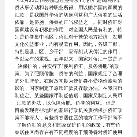
August 2024
侨从事劳动和各种职业所得，用以赡养国内家属的
July 2024
汇款，是我国外华侨的切身利益和广大侨眷的生活
June 2024
依靠，是侨胞、侨眷的正当权益之一。同时侨汇对
May 2024
国家建设有积极的作用，对全国人民是有利的。特
April 2024
别是侨眷集中地区，侨汇对于繁荣地方经济，发展
March 2024
文化公益事业，均有显著作用。因此，各级干部，
February 2024
特别是县、区、乡干部，应深刻认识侨汇的作用，
January 2024
予以应有的重视。五年以来，国家对侨汇一贯是坚
November 2023
决保护的，并实行了“便利侨汇、服务侨胞”的政
September 2023
策。为了照顾侨胞、侨眷的利益，国家规定了合理
August 2023
的外汇牌价。在解放初期为使侨眷不受物价波动的
July 2023
影响，国家制定了原币汇款及存款办法。在我国币
June 2023
制稳定、某些国家币制贬值后，国家又制定人民币
May 2023
汇款的办法，以保障侨胞、侨眷的利益。 但是，
April 2023
目前发现有些地区的基层行政机关贯彻保护侨汇政
March 2023
策不够深人，有些侨眷居住区的地方工作干部尚不
February 2023
了解侨汇的 意义和国家保护侨汇的政策，有些侨
January 2023
眷居住区尚存在有不同程度的干预侨眷对侨汇使用
December 2022