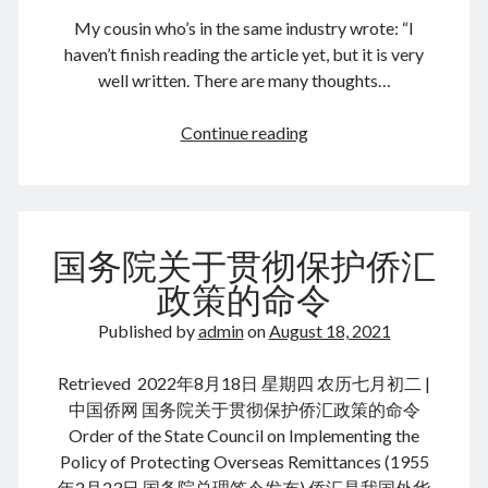
August 2026
My cousin who’s in the same industry wrote: “I
June 2026
haven’t finish reading the article yet, but it is very
February 2026
well written. There are many thoughts…
December 2025
November 2025
李
Continue reading
October 2025
泽
September 2025
湘:
August 2025
瑞
July 2025
士
June 2025
国务院关于贯彻保护侨汇
机
May 2025
床
政策的命令
April 2025
产
March 2025
Published by
admin
on
August 18, 2021
业
February 2025
的
January 2025
Retrieved 2022年8月18日 星期四 农历七月初二 |
启
December 2024
中国侨网 国务院关于贯彻保护侨汇政策的命令
示
November 2024
Order of the State Council on Implementing the
October 2024
Policy of Protecting Overseas Remittances (1955
September 2024
年2月23日 国务院总理签令发布) 侨汇是我国外华