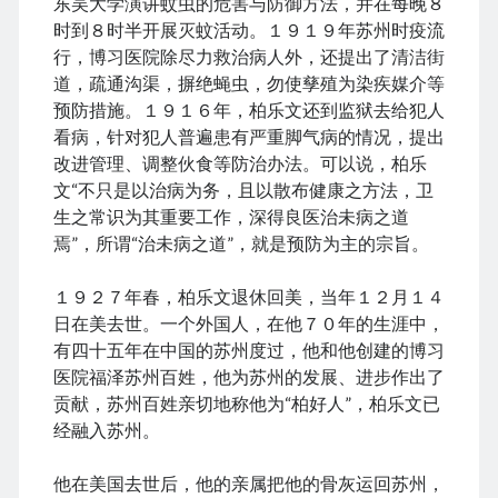
东吴大学演讲蚊虫的危害与防御方法，并在每晚８
时到８时半开展灭蚊活动。１９１９年苏州时疫流
行，博习医院除尽力救治病人外，还提出了清洁街
道，疏通沟渠，摒绝蝇虫，勿使孳殖为染疾媒介等
预防措施。１９１６年，柏乐文还到监狱去给犯人
看病，针对犯人普遍患有严重脚气病的情况，提出
改进管理、调整伙食等防治办法。可以说，柏乐
文“不只是以治病为务，且以散布健康之方法，卫
生之常识为其重要工作，深得良医治未病之道
焉”，所谓“治未病之道”，就是预防为主的宗旨。
１９２７年春，柏乐文退休回美，当年１２月１４
日在美去世。一个外国人，在他７０年的生涯中，
有四十五年在中国的苏州度过，他和他创建的博习
医院福泽苏州百姓，他为苏州的发展、进步作出了
贡献，苏州百姓亲切地称他为“柏好人”，柏乐文已
经融入苏州。
他在美国去世后，他的亲属把他的骨灰运回苏州，