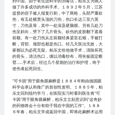
到中国。由于有先进科学的消毒法，柏乐文为病人
Comments feed
做了许多成功的外科手术。１８９２年５月，江苏
WordPress.org
提督的侄子被人报复行刺，中了两枪，头部严重砍
伤，有五处横贯头顶的刀伤，伤口长达三至六英
寸，刀伤及骨，其中一处深及硬脑膜。另有几处刀
伤呈斜向，劈下了几片骨头。砍伤的皮肤翻下遮着
Tags
前额。有一处刀伤从左前额经鼻梁至右颊，手被打
断，背部、颈部也都是伤口。经几天医治无效，大
Anhui 安徽
Beijing siheyuan 北京四合院
Beijing 北京
家都以为必死无疑。柏乐文给他做手术，清除坏死
books 📖 书
Boxer Uprising 义和团
China 🇨🇳 中国
的骨头，清洁伤口，缠以消毒纱布，用夹板固定断
Chinese names 称呼
church ⛪️ 教会
臂……手术后，经过几个星期的治疗和护理，终于
Corp good and evil
Covid-19 新冠肺炎
CulRev 文革
使伤者起死回生。
disaster 天灾/人祸
DNA 基因鉴定
“可卡因”用于眼角膜麻醉是１８８４年刚由德国眼
Feng Guoyin 冯国鄞
food and drink 吃喝玩乐
科学会承认和推广的首创性发明。１８８５年，柏
France 🇫🇷 法国
Gov 政府
Guangzhou 广州
乐文回到纽约学习，在医院实习时看到医生将“可
卡因”用于眼角膜麻醉，柏乐文立刻意识到“这奇妙
Hefei 合肥
Hong Kong 🇭🇰 香港
的药物将会十分有助于我在中国的工作”。１８８
Huang Zhiqiang 黄志强
Incredible 不可思议
６年春，柏乐文学成返回中国，即将此麻醉术运用