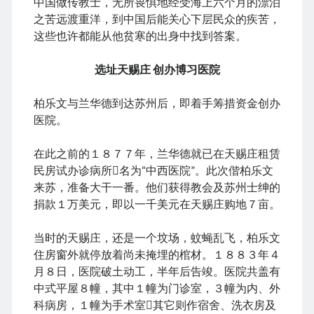
中国做传教士，无所畏惧地经受海上六个月的漂泊
August 2022
之苦远渡重洋，到中国后能关心下层民众的疾苦，
July 2022
这些也许都能从他贫寒的出身中找到答案。
June 2022
May 2022
选址天赐庄 创办博习医院
April 2022
March 2022
柏乐文与兰华德到达苏州后，即着手筹措资金创办
January 2022
医院。
December 2021
November 2021
在此之前的１８７７年，兰华德就已在天赐庄租赁
October 2021
民房试办诊病所名为“中西医院”。此次偕柏乐文
September 2021
来苏，准备大干一番。他们获得教会及苏州士绅的
August 2021
捐款１万美元，即以一千美元在天赐庄购地７亩。
July 2021
June 2021
当时的天赐庄，还是一个坟场，蚊蝇乱飞，柏乐文
May 2021
住房窗外就停放着尚未掩埋的棺材。１８８３年４
April 2021
月８日，医院破土动工，半年后告竣。医院共盖有
March 2021
中式平屋８幢，其中１幢为门诊室，３幢为内、外
February 2021
科病房，１幢为手术室其它则作宿舍、洗衣房及