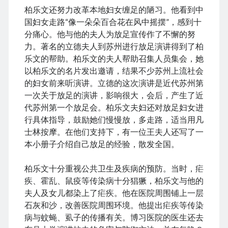
柏乐文还努力改革本地妇女缠足的陋习。他看到中
国妇女走路“像一朵朵百合花在风中摇摆”，感到十
分痛心。他与他的夫人为放足宣传作了不懈的努
力。著名的立德夫人到苏州进行放足演讲得到了柏
乐文的帮助。柏乐文的夫人帮助召集人员集会，她
以柏乐文的名片发出邀请，结果不少苏州上流社会
的妇女前来听演讲。立德的这次演讲是近代苏州第
一次关于放足的演讲，影响很大，会后，产生了近
代苏州第一个放足会。柏乐文夫妇还对放足妇女进
行具体指导，鼓励她们慢慢放，多走路，适当用凡
士林按摩。在他们支持下，有一位王夫人还写了一
本小册子介绍自己放足的经验，散发全国。
柏乐文十分重视公共卫生及疾病的预防。当时，疟
疾、霍乱、鼠疫等传染病十分猖獗，柏乐文与他的
夫人及女儿都染上了疟疾。他在医院周围铺上一层
石灰和沙，改善医院周围环境。他提出疟疾等传染
病与蚊蝇、虱子的传播有关。博习医院的医生还去