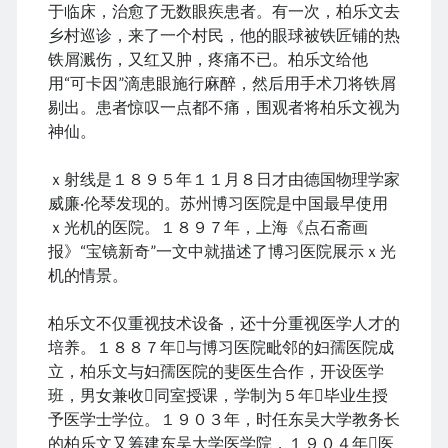
Japan 🇯🇵 日本
law and order
Lily 孝恭
于临床，治愈了无数眼疾患者。有一次，柏乐文去
乡村巡诊，来了一个村民，他的眼球被铁匠铺的热
Liu Bingzhang 刘秉璋
Liu Shanling 刘善龄
铁屑溅伤，又红又肿，疼痛不已。柏乐文给他
movies & tv 电影电视剧
Nainai 奶奶
用“可卡因”滴患眼施行麻醉，然后用手术刀将铁屑
New York 🍎 纽约
politically correct 政治正确
剔出。患者惊叹一点都不痛，围观者将柏乐文视为
publishing 出版
Russia 🇷🇺 俄国
Shanghai 上海
神仙。
Suzhou 苏州
Tangshan 唐山
things Chinese 中国事儿
ｘ射线是１８９５年１１月８日才由德国物理学家
Tianjin 天津
UK 🇬🇧 英国
Unbelievable 匪夷所思
威廉·伦琴发现的。苏州博习医院是中国最早使用
US-China 中美
US 🇺🇸 美国
WW II 二战
ｘ光机的医院。１８９７年，上海《点石斋画
报》“宝镜新奇”一文中就描述了博习医院展示ｘ光
Yeye 爷爷
Zhou Xuexi 周学熙
机的情景。
柏乐文不仅重视技术设备，还十分重视医学人才的
培养。１８８７年与博习医院毗邻的妇孺医院成
立，柏乐文与妇孺医院的斐医生合作，开设医学
班，男女兼收同室授课，学制为５年毕业生授
予医学士学位。１９０３年，时任东吴大学教务长
的柏乐文又筹建东吴大学医学院，１９０４年医