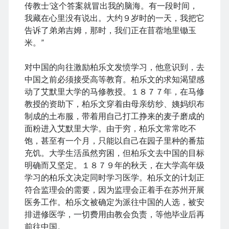
August 2026
传教士’这个答案就冒出我的脑海。有一段时间，
December 2025
我藏在心里没有说出。大约９岁时的一天，我把它
November 2025
告诉了弟弟吉姆，那时，我们正在苜蓿地里锄玉
October 2025
米。”
September 2025
August 2025
对中国的向往激励柏乐文发愤学习，他意识到，去
July 2025
中国之前必须接受高等教育。柏乐文的求知渴望感
June 2025
动了艾默里大学的马修教授。１８７７年，在马修
May 2025
教授的资助下，柏乐文穿着由母亲纺纱、姨妈织布
April 2025
制成的土布服，带着用自己打工挣来的麦子磨成的
March 2025
面粉进入艾默里大学。由于穷，柏乐文常常吃不
February 2025
饱，甚至有一个月，只能以自己在园子里种的番茄
January 2025
充饥。大学生活虽然穷困，但柏乐文去中国的目标
December 2024
明确而又坚定。１８７９年的秋天，在大学高年级
November 2024
学习的柏乐文决定同时学习医学。柏乐文的计划正
October 2024
符合监理会的需要，因为监理会正着手在苏州开展
September 2024
医务工作。柏乐文被确定为派往中国的人选，被安
August 2024
排进修医学，一切费用由教会负责，等他毕业后再
July 2024
前往中国。