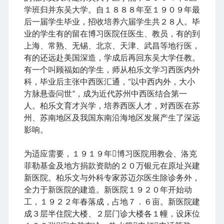
学班归并东吴大学。自１８８８年至１９０９年最
后一届学生毕业，招收培养六届学生共２８人。毕
业的学生有的留在博习医院任医生、教员，有的到
上海、常熟、无锡、北京、天津、武昌等地行医，
有的还远赴美国深造，学成后再回东吴大学任教。
有一个叫顾福如的学生，师从柏乐文学习西医内外
科，毕业后主张中西医汇通，“以中西内外，大小
方脉悬壶问世”，成为近代苏州中西医结合第一
人。柏乐文育才兴学，培养西医人才，对西医在苏
州、苏南地区及我国东南沿海地区发展产生了深远
影响。
为适应需要，１９１９年博习医院用教会、洛克
菲勒基金及地方捐款资助的２０万银元在原址兴建
新医院。柏乐文与外科专家苏迈尔医生除诊务外，
全力于新医院的建造。新医院１９２０年开始动
工，１９２２年春落成，占地７．６亩。新医院建
成３层半住院大楼、２层门诊大楼各１幢，设床位