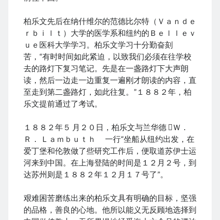
June 2024
May 2024
柏乐文先后在纳什维尔的范德比尔特（Ｖａｎｄｅ
April 2024
ｒｂｉｌｔ）大学的医学系和纽约的Ｂｅｌｌｅｖ
March 2024
ｕｅ医科大学学习。柏乐文学习十分勤奋刻
February 2024
苦，“有时时间如此紧迫，以致我们必须在往学校
January 2024
去的路灯下复习笔记。先是在一盏路灯下大声朗
November 2023
读，然后一边走一边重复一遍刚才朗读的内容，直
September 2023
至走到第二盏路灯，如此往复。”１８８２年，柏
August 2023
乐文提前通过了考试。
July 2023
June 2023
１８８２年５ 月２０日，柏乐文与兰华德 Ｗ．
May 2023
Ｒ． Ｌａｍｂｕｔｈ 一行“坐船从纽约出发，在
April 2023
爱丁堡和伦敦做了些研究工作后，便取道苏伊士运
March 2023
河来到中国。在上海登陆的时间是１２月２号，到
February 2023
达苏州则是１８８２年１２月１７号了”。
January 2023
December 2022
艰难困苦磨练出来的柏乐文具有明确的目标，坚强
November 2022
的品格，善良的心地。他所以能义无反顾地选择到
September 2022