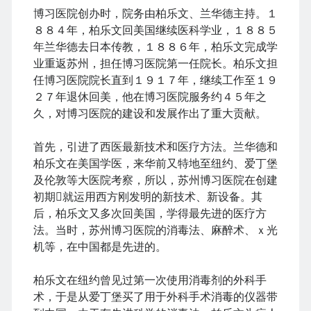
December 2016
博习医院创办时，院务由柏乐文、兰华德主持。１
February 2016
８８４年，柏乐文回美国继续医科学业，１８８５
September 2015
年兰华德去日本传教，１８８６年，柏乐文完成学
July 2015
业重返苏州，担任博习医院第一任院长。柏乐文担
September 2014
任博习医院院长直到１９１７年，继续工作至１９
March 2014
２７年退休回美，他在博习医院服务约４５年之
July 2013
久，对博习医院的建设和发展作出了重大贡献。
October 2012
May 2012
首先，引进了西医最新技术和医疗方法。兰华德和
March 2011
柏乐文在美国学医，来华前又特地至纽约、爱丁堡
June 2009
及伦敦等大医院考察，所以，苏州博习医院在创建
July 2008
初期就运用西方刚发明的新技术、新设备。其
June 2008
后，柏乐文又多次回美国，学得最先进的医疗方
法。当时，苏州博习医院的消毒法、麻醉术、ｘ光
机等，在中国都是先进的。
Meta
柏乐文在纽约曾见过第一次使用消毒剂的外科手
Log in
术，于是从爱丁堡买了用于外科手术消毒的仪器带
Entries feed