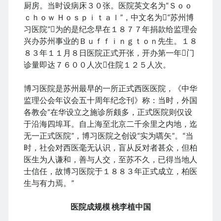
January 2021
厨房。当时设病床３０张。医院英文名为“Ｓｏｏ
December 2020
ｃｈｏｗ Ｈｏｓｐｉｔａｌ”，中文名为“苏州博
November 2020
习医院”为的是纪念早在１８７７年捐款给监理会
October 2020
兴办苏州事业的Ｂｕｆｆｉｎｇｔｏｎ先生。１８
September 2020
８３年１１月８日医院正式开张，开办第一年门
August 2020
诊量即达７６００人次住院１２５人次。
July 2020
June 2020
博习医院是苏州最早的一所正式西医医院，《中华
May 2020
监理公会年议会五十周年纪念刊》称：当时，外国
April 2020
各教会“在华设立之施诊所颇多，正式医院则仅设
March 2020
于沿海四埠耳。自上海至北京二千余里之内地，迄
January 2020
无一正式医院”，博习医院之创设“实为嚆矢”。“当
December 2019
时，社会对西医毫无认识，盲从反对者甚众，但柏
September 2019
医生为人谦和，善与人交，至苏不久，已得当地人
March 2019
士信任，故博习医院于１８８３年正式成立，柏医
December 2018
生与有力焉。”
April 2018
January 2018
医院成规模 桃李植中国
February 2017