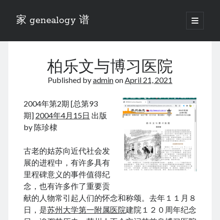
家 genealogy 谱
open
primary
Sidebar
menu
Categories
柏乐文与博习医院
Anecdotes 轶事
Blog 博客
Published by
admin
on
April 21, 2021
Eng 伍氏
heathen son 异教徒
2004年第2期 [总第93
Liu 刘氏
期]
2004年4月15日
出版
Lü 吕氏
by 陈珍棣
Trade War
Zhang 张氏
古老的姑苏向近代社会发
Zhou 周氏
展的进程中，有许多具有
📚 Chee Hsin 130 启新
里程碑意义的事件值得纪
📚 Mom's 百家照
念，也有许多作了重要贡
📚 opium 鸦片
献的人物常引起人们的怀念和称颂。去年１１月８
📚 Rise of a Mandarin
日，是
苏州大学第一附属医院
建院１２０周年纪念
📚 SFaBB