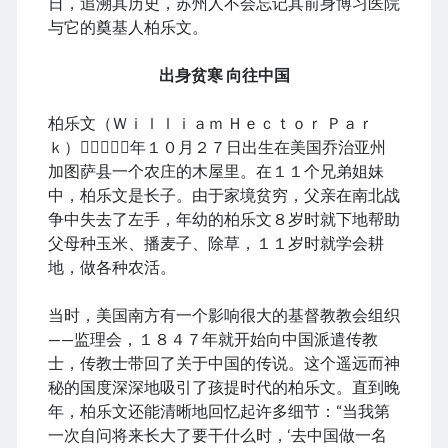
日，追溯其历史，苏州人不会忘记其前身博习医院
与它的奠基人柏乐文。
出身贫寒 向往中国
August 2026
柏乐文（Ｗｉｌｌｉａｍ Ｈｅｃｔｏｒ Ｐａｒ
M
T
W
T
F
S
S
ｋ）１８５８年１０月２７日出生在美国乔治亚州
1
2
加图萨县一个农庄的木屋里。在１１个兄弟姐妹
3
4
5
6
7
8
9
中，柏乐文是长子。由于家境贫穷，父亲在南北战
10
11
12
13
14
15
16
争中失去了左手，年幼的柏乐文８岁时就下地帮助
父母种玉米、播麦子、除草，１１岁时就学会耕
17
18
19
20
21
22
23
地，做各种农活。
24
25
26
27
28
29
30
31
当时，美国南方有一个影响很大的基督教教会组织
——监理会，１８４７年就开始向中国派遣传教
« Dec
士，传教士带回了关于中国的传说。这个遥远而神
秘的国度深深地吸引了孩提时代的柏乐文。直到晚
年，柏乐文还能清晰地回忆起许多细节：“当我第
Archives
一次自问将来长大了要干什么时，‘去中国做一名