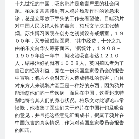
十九世纪的中国，吸食鸦片是危害严重的社会问
题。柏乐文常常接到有人鸦片瘾发作时的紧急求
诊，总是立即放下手头的工作去看望他。目睹鸦片
对中国人民灭绝人性的毒害，柏乐文坚决主张禁
烟。苏州博习医院在创办之初就设有戒烟室，１９
００年，又专设戒烟医局。“其中经费，十分之九
由柏乐文向华友筹募而来。”据统计，１９０８－
１９０９年度一年中，就收治吸食者达１２１０
人，结果治好的就有１０５８人。英国殖民者为了
自己的经济利益，竟在一份英国皇家委员会的报告
中宣称：鸦片不会对东方人造成特殊的伤害，而且
对东方人来说鸦片甚至是一种好的东西，因为鸦片
能治愈他们的一些疾病，而且在中国，这看起来特
别地符合其人们的身心状况。柏乐文对此谬论非常
愤慨，他收集了医生们关于鸦片在中国行销及吸食
的意见，并且把这些意见汇编成书，揭露了鸦片在
中国危害的真实情况，作为对英国皇家委员会报告
的回击。