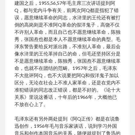
建国之后，1955,56,57年毛主席三次讲话提到阿
Comments feed
Q，都与党内斗争有关，前两次阿Q都是指犯了错
WordPress.org
误，愿意继续革命的同志，水浒里的王伦还有被打
倒的高岗则是不准阿Q革命的假洋鬼子，高饶不仅
不许别人革命，而且自己也不愿意继续革命，陈独
秀，张国焘也都是本人不愿意继续革命的典型。毛
Tags
泽东警告要给反对派出路，不准别人革命，最后会
Anhui 安徽
Beijing siheyuan 北京四合院
Beijing 北京
像水浒里的王伦革掉自己的命，但毛还坚持区分是
不是愿意继续革命，陈独秀，张国焘不愿意继续革
books 📖 书
Boxer Uprising 义和团
China 🇨🇳 中国
命，也就不在团结的范畴。1957年之后，毛泽东
Chinese names 称呼
church ⛪️ 教会
不大批评阿Q，也不大说要把阿Q和假洋鬼子加以
Corp good and evil
Covid-19 新冠肺炎
CulRev 文革
区分，无论在社会上不准人家革命，还是在党内不
disaster 天灾/人祸
DNA 基因鉴定
准犯错误的同志改正错误，都是不好的。《论十大
关系》里说这番话，十年后的1966年，大概他已
Feng Guoyin 冯国鄞
food and drink 吃喝玩乐
不放在心上了。
France 🇫🇷 法国
Gov 政府
Guangzhou 广州
Hefei 合肥
Hong Kong 🇭🇰 香港
毛泽东还有另外两处提到《阿Q正传》都是在说鲁
迅创作，1956年毛与音乐家谈话，说到学习外国
Huang Zhiqiang 黄志强
Incredible 不可思议
音乐和创作本国音乐的关系，随便就提到了鲁迅的