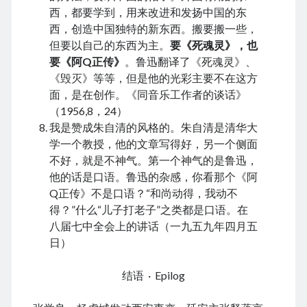
January 2021
西，都要学到，用来改进和发扬中国的东
December 2020
西，创造中国独特的新东西。搬要搬一些，
November 2020
但要以自己的东西为主。
要《死魂灵》，也
October 2020
要《阿Q正传》
。鲁迅翻译了《死魂灵》、
September 2020
《毁灭》等等，但是他的光彩主要不在这方
August 2020
面，是在创作。《同音乐工作者的谈话》
July 2020
（1956,8，24）
June 2020
我是赞成朱自清的风格的。朱自清是清华大
May 2020
学一个教授，他的文章写得好，另一个侧面
April 2020
不好，就是不神气。第一个神气的是鲁迅，
March 2020
他的话是口语。鲁迅的杂感，你看那个《阿
January 2020
Q正传》不是口语？“和尚动得，我动不
December 2019
得？”什么“儿子打老子”之类都是口语。在
September 2019
八届七中全会上的讲话（一九五九年四月五
March 2019
日）
December 2018
April 2018
结语 · Epilog
January 2018
February 2017