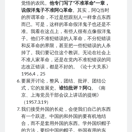
觉悟的农民。
他专门写了“不准革命”一章，
August 2022
说假洋鬼子不准阿Q革命
。其实，阿Q当时
July 2022
的所谓革命，不过是想跟别人一样拿点东西
June 2022
而已。可是，这样的革命假洋鬼子也还是不
May 2022
准。我看在这点上，有些人很有点像假洋鬼
April 2022
子。他们不准犯错误的人革命，不分犯错误
March 2022
和反革命的界限，甚至把一些犯错误的人杀
January 2022
掉了。我们要记住这个教训。无论在社会上
December 2021
不准人家革命，还是在党内不准犯错误的同
November 2021
志改正错误，都是不好的。《论十大关系》
October 2021
1956,4，25
September 2021
要展开讨论，整风，团结、批评、团结公
August 2021
式，它的发展史。
谁怕批评？阿Q
。《南
July 2021
京、上海党员干部会议上讲话的提纲》
June 2021
（1957.3.19）
May 2021
我们接受外国的长处，会使我们自己的东西
April 2021
有一个跃进。中国的和外国的要有机地结
March 2021
合，而不是套用外国的东西。学外国织帽子
February 2021
的方法，要织中国的帽子。外国有用的东