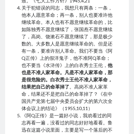
致。《七大工作方针》1945,4,21
June 2024
关于犯错误的同志，我想只有两条：一条，
May 2024
他本人愿意革命；再一条，别人也要准许他
April 2024
继续革命。本人也有不愿意继续革命的，比
March 2024
如陈独秀不愿意继续了，张国焘不愿意继续
February 2024
了，高岗、饶漱石不愿意继续了，那是极少
January 2024
数的。大多数人是愿意继续革命的。但是还
November 2023
有一条，要准许别人革命。我们不要当《阿
September 2023
Q正传》上的假洋鬼子，他不准阿Q革命；
August 2023
也不要当《水浒传》上的白衣秀士王伦，
他
July 2023
也是不准人家革命。凡是不准人家革命，那
June 2023
是很危险的。白衣秀士王伦不准人家革命，
May 2023
结果把自己的命革掉了
。高岗不准人家革
April 2023
命，结果还不是把自己的命革掉了？《在中
March 2023
国共产党第七届中央委员会扩大的第六次全
February 2023
体会议上的结论》（1955,10,11）
January 2023
《阿Q正传》是一篇好小说，我劝看过的同
December 2022
志再看一遍，没看过的同志好好地看看。鲁
November 2022
迅在这篇小说里面，主要是写一个落后的不
September 2022