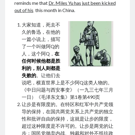
reminds me that
Dr. Miles Yu has just been kicked
out of his
this month in China.
大家知道，死去不
August 2026
久的鲁迅，在他的
M
T
W
T
F
S
S
一篇小说上，描写
了一个叫做阿Q的
1
2
人，这个阿Q，
在
3
4
5
6
7
8
9
任何时候他都是胜
10
11
12
13
14
15
16
利的，别人则都是
17
18
19
20
21
22
23
失败的
。让他们去
说吧，横直世界上是不少阿Q这类人物的。
24
25
26
27
28
29
30
《中日问题与西安事变》（一九三七年三月
31
一日）《毛泽东文集》第1卷第490页
让步是有限度的。在特区和红军中共产党领
« Dec
导的保持，在国共两党关系上共产党的独立
性和批评自由的保持，这就是让步的限度，
超过这种限度是不许可的。让步是两党的让
Archives
步：国民党抛弃内战、独裁和对外不抵抗政