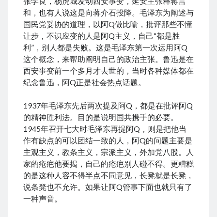
张学良，杨虎城发动西安事变，延安主张释蒋言
December 2016
和，也有人说这是向蒋介石投降。毛泽东为阐述与
February 2016
国民党妥协的道理，以阿Q做比喻，批评那些不懂
September 2015
让步，不识应变的人是阿Q主义，自己“都是胜
July 2015
利”，别人都是失败。这是毛泽东第一次运用阿Q
September 2014
这个概念，来帮助阐明自己的政治主张。鲁迅是在
March 2014
西安事变前一个多月才去世的，当时各种媒体都在
July 2013
纪念鲁迅，阿Q正是社会热点话题。
October 2012
May 2012
1937年毛泽东先后两次提及阿Q，都是在批评阿Q
March 2011
的精神胜利法。目的是说明国共携手的必要。
June 2009
1945年召开七大时毛泽东再提阿Q，则是把他当
July 2008
作有缺点的可以团结一致的人，阿Q的问题主要是
June 2008
主观主义，教条主义，宗派主义，外加党八股。人
家的疮疤他要揭，自己的疮疤别人碰不得。更糟糕
的是这种人容不得半点不同意见，长凳就是长凳，
Meta
说条凳也不允许。如果让阿Q管事下面也就只有了
一种声音。
Log in
Entries feed