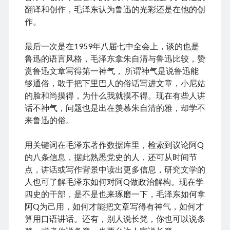
Japan 🇯🇵 日本
law and order
Lily 孝恭
翻译和创作，毛泽东认为鲁迅的光彩还是在他的创
Liu Bingzhang 刘秉璋
Liu Shanling 刘善龄
作。
movies & tv 电影电视剧
Nainai 奶奶
最后一次是在1959年八届七中全会上，谈的也是
New York 🍎 纽约
politically correct 政治正确
鲁迅的语言风格，毛泽东拿朱自清与鲁迅比较，赞
publishing 出版
Russia 🇷🇺 俄国
Shanghai 上海
赏鲁迅文章写得第一神气， 所谓神气是说鲁迅能
Suzhou 苏州
Tangshan 唐山
things Chinese 中国事儿
够通俗，敢于把下里巴人的俗话写进文章，小尼姑
的脸和尚摸得，为什么我就摸不得。现在有些人讲
Tianjin 天津
UK 🇬🇧 英国
Unbelievable 匪夷所思
话不神气，问题也是出在羡慕朱自清的雅，却学不
US-China 中美
US 🇺🇸 美国
WW II 二战
来鲁迅的俗。
Yeye 爷爷
Zhou Xuexi 周学熙
用关键词在毛泽东著作数据库里，检索到议论阿Q
的八条信息，据此熟悉党史的人，还可从时间节
点，讲话或写作背景中读出更多信息，研究文学的
人也可了解毛泽东如何对阿Q做政治解构。现在学
四史的干部，是不是也来琢磨一下，毛泽东如何拿
阿Q为己用，如何才能把文章写得有神气，如何才
算用口语讲话。还有，别人说长凳，你也可以说条