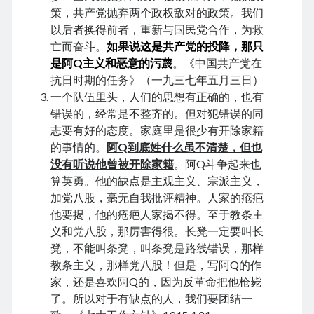
August 2026
策，共产党抛弃两个政权敌对的政策。我们
December 2025
以后者换得前者，重新与国民党合作，为救
November 2025
亡而奋斗。
如果说这是共产党的投降，那只
October 2025
是阿Q主义和恶意的污蔑
。《中国共产党在
September 2025
抗日时期的任务》（一九三七年五月三日）
August 2025
一个队伍里头，人们的思想有正确的，也有
July 2025
错误的，经常是不整齐的。但对犯错误的同
June 2025
志要有好的态度。家庭里是很少有开除家籍
May 2025
的事情的。
阿Q到底姓什么虽不清楚，但也
April 2025
没有听说他曾被开除家籍
。阿Q斗争起来也
March 2025
算英勇。他的缺点是主观主义、宗派主义，
February 2025
加党八股，毫无自我批评精神。人家的疮疤
January 2025
他要揭，他的疮疤人家揭不得。至于教条主
December 2024
义和党八股，那厉害得很。长凳一定要叫长
November 2024
凳，不能叫条凳，叫条凳是路线错误，那样
October 2024
教条主义，那样党八股！但是，写阿Q的作
September 2024
家，还是喜欢阿Q的，因为反革命把他枪毙
August 2024
了。所以对于有缺点的人，我们要团结一
July 2024