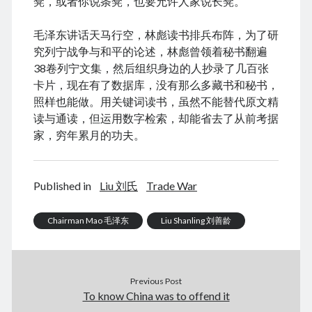
凳，或者你说条凳，也要允许人家说长凳。
毛泽东讲话天马行空，林彪读书排兵布阵，为了研
究列宁战争与和平的论述，林彪曾领着秘书翻遍
38卷列宁文集，然后组织身边的人抄录了几百张
卡片，现在有了数据库，没有那么多藏书和秘书，
照样也能做。用关键词读书，虽然不能替代原文精
读与通读，但运用数字检索，却能省去了从前考据
家，穷年累月的功夫。
Published in
Liu 刘氏
Trade War
Chairman Mao 毛泽东
Liu Shanling 刘善龄
Previous Post
To know China was to offend it