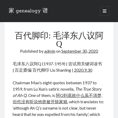
家 genealogy 谱
open
primary
Sidebar
menu
Categories
百代脚印: 毛泽东八议阿
Anecdotes 轶事
Blog 博客
Q
Eng 伍氏
Published by
admin
on
September 30, 2020
heathen son 异教徒
Liu 刘氏
毛泽东八议阿Q (1937-1959) | 尝试用关键词读书
Lü 吕氏
| 百足齋编 百代脚印 Liu Shanling |
2020.9.30
Trade War
Zhang 张氏
Chairman Mao’s eight quotes between 1937 to
Zhou 周氏
1959, from Lu Xun’s satiric novella,
The True Story
📚 Chee Hsin 130 启新
of Ah Q
. One of them, is
阿Q到底姓什么虽不清楚,
📚 Mom's 百家照
但也没有听说他曾被开除家籍
, which translates to:
📚 opium 鸦片
‘although Ah Q’s surname is not clear, but never
📚 Rise of a Mandarin
heard that he was expelled from his family’, which
📚 SFaBB