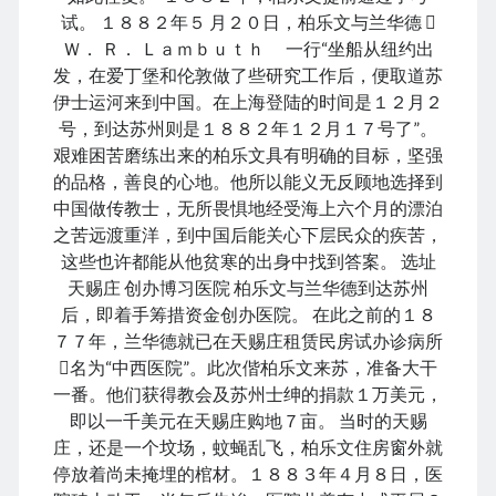
May 2024
试。 １８８２年５ 月２０日，柏乐文与兰华德 
April 2024
Ｗ． Ｒ． Ｌａｍｂｕｔｈ 一行“坐船从纽约出
March 2024
发，在爱丁堡和伦敦做了些研究工作后，便取道苏
February 2024
伊士运河来到中国。在上海登陆的时间是１２月２
January 2024
号，到达苏州则是１８８２年１２月１７号了”。
November 2023
艰难困苦磨练出来的柏乐文具有明确的目标，坚强
September 2023
的品格，善良的心地。他所以能义无反顾地选择到
August 2023
中国做传教士，无所畏惧地经受海上六个月的漂泊
July 2023
之苦远渡重洋，到中国后能关心下层民众的疾苦，
June 2023
这些也许都能从他贫寒的出身中找到答案。 选址
May 2023
天赐庄 创办博习医院 柏乐文与兰华德到达苏州
April 2023
后，即着手筹措资金创办医院。 在此之前的１８
March 2023
７７年，兰华德就已在天赐庄租赁民房试办诊病所
February 2023
名为“中西医院”。此次偕柏乐文来苏，准备大干
January 2023
一番。他们获得教会及苏州士绅的捐款１万美元，
December 2022
即以一千美元在天赐庄购地７亩。 当时的天赐
November 2022
庄，还是一个坟场，蚊蝇乱飞，柏乐文住房窗外就
September 2022
停放着尚未掩埋的棺材。１８８３年４月８日，医
August 2022