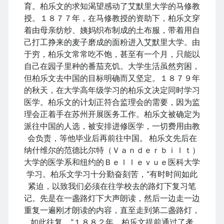
育。柏乐文的求知渴望感动了艾默里大学的马修教
November 2025
授。１８７７年，在马修教授的资助下，柏乐文穿
October 2025
着由母亲纺纱、姨妈织布制成的土布服，带着用自
September 2025
己打工挣来的麦子磨成的面粉进入艾默里大学。由
August 2025
于穷，柏乐文常常吃不饱，甚至有一个月，只能以
July 2025
自己在园子里种的番茄充饥。大学生活虽然穷困，
June 2025
但柏乐文去中国的目标明确而又坚定。１８７９年
May 2025
的秋天，在大学高年级学习的柏乐文决定同时学习
April 2025
医学。柏乐文的计划正符合监理会的需要，因为监
March 2025
理会正着手在苏州开展医务工作。柏乐文被确定为
February 2025
派往中国的人选，被安排进修医学，一切费用由教
January 2025
会负责，等他毕业后再前往中国。 柏乐文先后在
December 2024
纳什维尔的范德比尔特（Ｖａｎｄｅｒｂｉｌｔ）
November 2024
大学的医学系和纽约的Ｂｅｌｌｅｖｕｅ医科大学
October 2024
学习。柏乐文学习十分勤奋刻苦，“有时时间如此
September 2024
紧迫，以致我们必须在往学校去的路灯下复习笔
August 2024
记。先是在一盏路灯下大声朗读，然后一边走一边
July 2024
重复一遍刚才朗读的内容，直至走到第二盏路灯，
June 2024
如此往复。”１８８２年，柏乐文提前通过了考