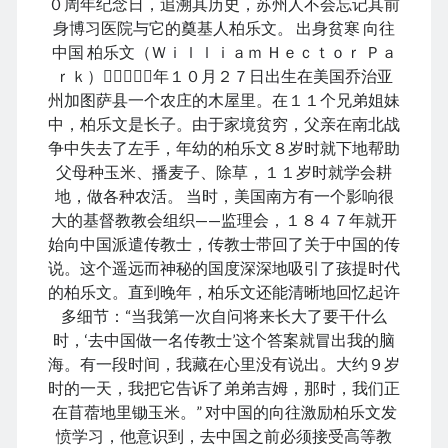
０周年纪念日，追溯其历史，苏州人不会忘记其前
身博习医院与它的奠基人柏乐文。 出身贫寒 向往
中国 柏乐文（Ｗｉｌｌｉａｍ Ｈｅｃｔｏｒ Ｐａ
ｒｋ）１８５８年１０月２７日出生在美国乔治亚
April 2021
州加图萨县一个农庄的木屋里。在１１个兄弟姐妹
M
中，柏乐文是长子。由于家境贫穷，父亲在南北战
T
W
T
F
S
S
争中失去了左手，年幼的柏乐文８岁时就下地帮助
1
2
3
4
父母种玉米、播麦子、除草，１１岁时就学会耕
5
6
7
8
9
10
11
地，做各种农活。 当时，美国南方有一个影响很
12
13
14
15
16
17
18
大的基督教教会组织——监理会，１８４７年就开
始向中国派遣传教士，传教士带回了关于中国的传
19
20
21
22
23
24
25
说。这个遥远而神秘的国度深深地吸引了孩提时代
26
27
28
29
30
的柏乐文。直到晚年，柏乐文还能清晰地回忆起许
多细节：“当我第一次自问将来长大了要干什么
« Mar
May »
时，‘去中国做一名传教士’这个答案就冒出我的脑
海。有一段时间，我藏在心里没有说出。大约９岁
时的一天，我把它告诉了弟弟吉姆，那时，我们正
Archives
在苜蓿地里锄玉米。” 对中国的向往激励柏乐文发
August 2026
愤学习，他意识到，去中国之前必须接受高等教
December 2025