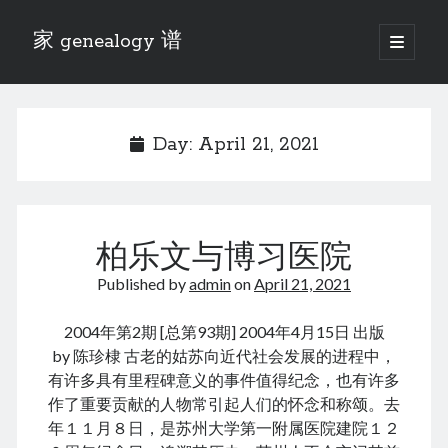
家 genealogy 谱
open
primary
Sidebar
menu
Categories
Anecdotes 轶事
Day:
April 21, 2021
Blog 博客
Eng 伍氏
heathen son 异教徒
Liu 刘氏
柏乐文与博习医院
Lü 吕氏
Trade War
Published by
admin
on
April 21, 2021
Zhang 张氏
Zhou 周氏
2004年第2期 [总第93期] 2004年4月15日 出版
📚 Chee Hsin 130 启新
by 陈珍棣 古老的姑苏向近代社会发展的进程中，
📚 Mom's 百家照
有许多具有里程碑意义的事件值得纪念，也有许多
📚 opium 鸦片
作了重要贡献的人物常引起人们的怀念和称颂。去
📚 Rise of a Mandarin
年１１月８日，是苏州大学第一附属医院建院１２
📚 SFaBB