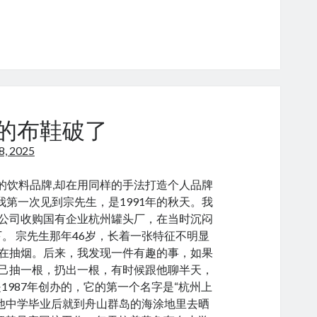
chees
生的布鞋破了
28, 2025
hi
一个成功的饮料品牌,却在用同样的手法打造个人品牌
ang’an
） 我第一次见到宗先生，是1991年的秋天。我
公司收购国有企业杭州罐头厂，在当时沉闷
。 宗先生那年46岁，长着一张特征不明显
在抽烟。后来，我发现一件有趣的事，如果
己抽一根，扔出一根，有时候跟他聊半天，
是1987年创办的，它的第一个名字是“杭州上
他中学毕业后就到舟山群岛的海涂地里去晒