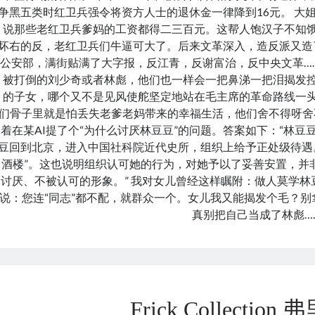
争黑五类时红卫兵强令将资方人士的退休金一律降到16元。 大
说那些老红卫兵爹妈的工资都得二三百元。这帮人饱汉子不知饿
坏右的反，老红卫兵们牛逼可大了。后来文革深入，造反派又造
公安部，满街贴满了大字报，反江青，反谢富治，反中央文革…
被打倒的刘少奇或者林彪，他们也一样会一把鼻涕一把泪揭发控诉
的子女，哪个又不是见风使舵坚定地站在毛主席的革命路线一头
们骨子里就是怕丢失老爹老妈带来的幸福生活，他们舍不得呀舍不
着在某AI提了个“为什么讨厌林豆豆”的问题。答案如下：“林豆豆
豆回到北京，进入中国社科院近代史所，组织上给予正处级待遇。2
酒楼”。这也说明组织认可她的行为，对她予以了妥善安置，并
讨厌、不被认可的形象。” 我对女儿曾经这样瞩附：做人莫学
说：您连“同志”都不配，就群众一个。女儿我又能揭发个毛？
真别把自己当成了林彪…
Frick Collectio