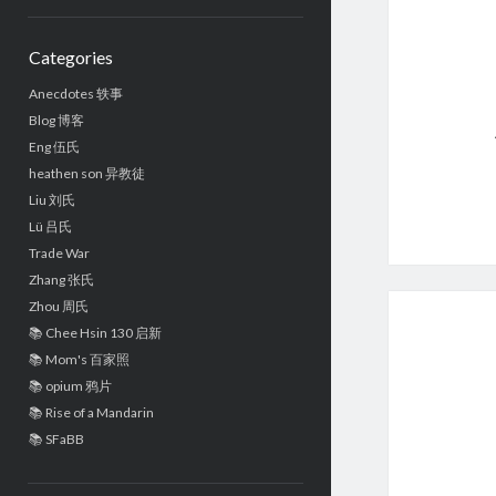
Sidebar
Categories
Anecdotes 轶事
Blog 博客
Eng 伍氏
heathen son 异教徒
Liu 刘氏
Lü 吕氏
Trade War
Zhang 张氏
Zhou 周氏
📚 Chee Hsin 130 启新
📚 Mom's 百家照
📚 opium 鸦片
📚 Rise of a Mandarin
📚 SFaBB