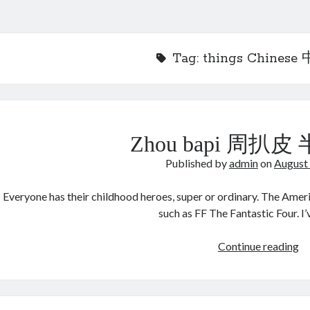
Tag:
things Chine
Zhou bapi 周扒
Published by
admin
on
August
Everyone has their childhood heroes, super or ordinary. The Amer
such as FF The Fantastic Four. I
Z
Continue reading
ba
周
扒