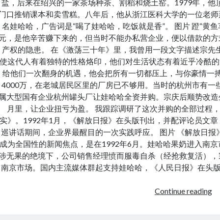
盐，后来在绍兴的一家茶场种茶、割稻和烧土窑。1979年，
门口推销课本和卖雪糕。八年后，他从浙江医科大学的一位老师
名娃哈哈，广告词是“喝了娃哈哈，吃饭就是香”。 图片 蹬“黄鱼
元，是他辛苦赚下来的，但当时不能办私营企业，便以借款的方
产权的隐患。 在《激荡三十年》里，我曾用一段文字描述宗先
使这代人有着独特的性格烙印，他们对生活状态有着近乎冷酷的
给他们一次翻身的机遇，他会把所有一切都压上，与你豪情一搏。
4000万，在老城居民区里的厂房已不够用。当时的杭州市有
属大型国有企业杭州罐头厂让娃哈哈全资并购。宗庆后顺势改造
月里，让企业扭亏为盈。 我跟踪调研了这次并购的全部过程，
实》。1992年1月，《解放日报》在头版刊出，并配评论员文
巡讲话期间，企业界最醒目的一次实践呼应。 图片 《解放日报》头
成为全国性的新闻焦点，是在1992年6月。娃哈哈果奶进入南
涉无果的绝境下，公司销售经理愤而服毒自杀（经抢救复活），
南京市场。国内主流媒体群起支持娃哈哈，《人民日报》在头版发文
W
Continue reading
吴
晓