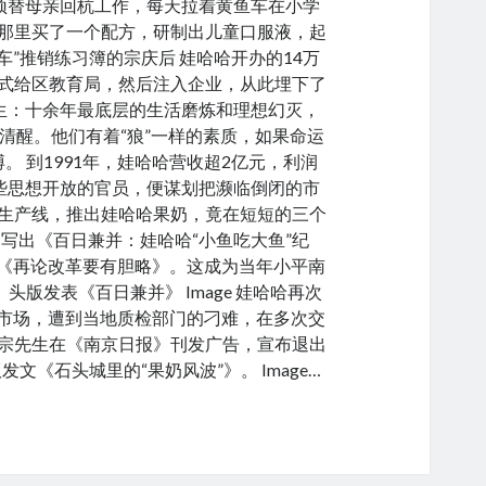
他顶替母亲回杭工作，每天拉着黄鱼车在小学
那里买了一个配方，研制出儿童口服液，起
车”推销练习簿的宗庆后 娃哈哈开办的14万
式给区教育局，然后注入企业，从此埋下了
生：十余年最底层的生活磨炼和理想幻灭，
清醒。他们有着“狼”一样的素质，如果命运
 到1991年，娃哈哈营收超2亿元，利润
一些思想开放的官员，便谋划把濒临倒闭的市
生产线，推出娃哈哈果奶，竟在短短的三个
写出《百日兼并：娃哈哈“小鱼吃大鱼”纪
章《再论改革要有胆略》。这成为当年小平南
版发表《百日兼并》 Image 娃哈哈再次
京市场，遭到当地质检部门的刁难，在多次交
宗先生在《南京日报》刊发广告，宣布退出
《石头城里的“果奶风波”》。 Image…
HH