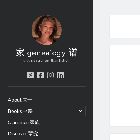
家 genealogy 谱
truth is stranger than fiction
twitter
facebook
instagram
linkedin
About 关于
open
Books 书籍
child
menu
Clansmen 家族
Discover 揅究