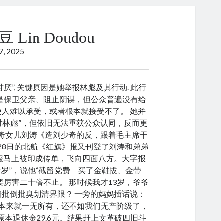
:
in Doudou
27, 2025
“讨厌”, 关键原因是她举报林彪及其行动. 此行
衷是保卫父亲、阻止阴谋，但公众普遍没有给
人难以承受，或者根本就接受不了。 她并
对林彪”，但依旧无法重获公众认同，反而更
刘少奇女儿刘涛《造刘少奇的反，跟着毛主席干
月28日的北航《红旗》报又刊登了刘涛和弟弟
报马上被印成传单，飞向四面八方。大字报
岁”，说他“截留党费，买了金鞋拔、金带
要厉害二十倍不止。 那时候我才13岁，爷爷
批倒批臭划清界限？ 一旁的妈妈插话说：
，本来就一无所有，还不如我们无产阶级了，
原本退休金29.6元。结果赶上文革破四旧斗