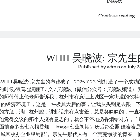
的荔枝…
京
照
长
Continue reading
相
安
馆
的
荔
枝
Ly
WHH 吴晓波: 宗先
/
Published by
admin
on
July 
liz
in
WHH 吴晓波: 宗先生的布鞋破了 | 2025.7.23 “他打造了
Ch
的时候,彻底地演砸了.” 文 / 吴晓波（微信公众号：吴晓波频道
的师傅傅上伦老师告诉我，杭州市有意让上城区一家街道的饮料
的经济环境里，这是一件极其大胆的事，让我从头到尾去跟一下
的方脸，满口杭州腔，讲起话来有点害羞，总是笑眯眯的，一直
他觉得交谈的那个人挺有意思的，就会不停地扔香烟给对方，自
面前会多出七八根香烟。 Image 创业初期宗庆后办公照 娃哈哈
城区校办企业经销部”。宗先生那代人有一个荒芜惨淡的青春，