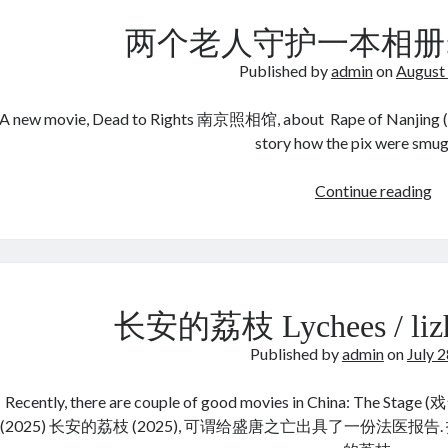
皮
半
两个老人守护一本相册:
夜
Published by
admin
on
August
鸡
叫
A new movie, Dead to Rights 南京照相馆, about Rape of Nanjing (1
story how the pix were smu
两
Continue reading
个
老
人
守
护
长安的荔枝 Lychees / lizhi
一
Published by
admin
on
July 
本
相
Recently, there are couple of good movies in China: The St
册
(2025) 长安的荔枝 (2025), 可谓给盛唐之亡出具了一份法医报告.
南