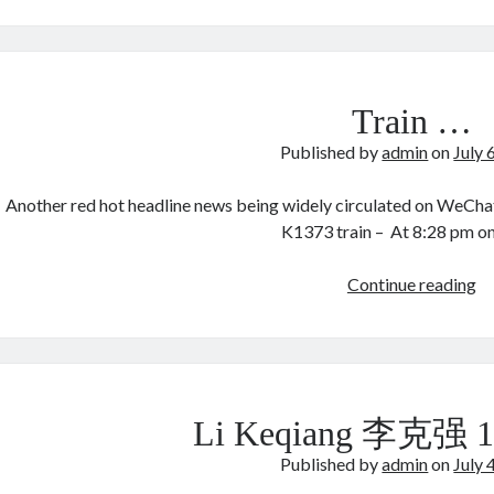
in
Be
Train …
Published by
admin
on
July 
Another red hot headline news being widely circulated on WeChat,
K1373 train – At 8:28 pm o
Tr
Continue reading
…
Li Keqiang 李克强 1
Published by
admin
on
July 