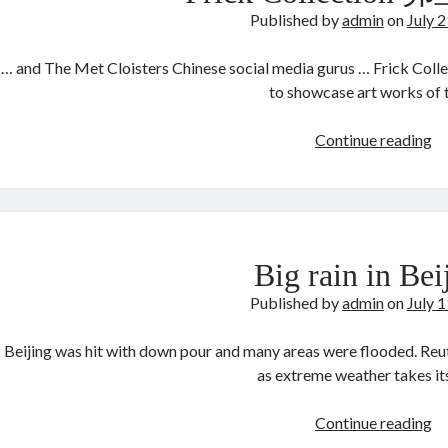
Published by
admin
on
July 
… and The Met Cloisters Chinese social media gurus … Frick Colle
to showcase art works of
Fr
Continue reading
Co
弗
里
克
收
Big rain in Bei
藏
Published by
admin
on
July 
Beijing was hit with down pour and many areas were flooded. Reute
as extreme weather takes it
Bi
Continue reading
ra