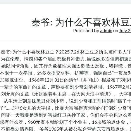
波
宗
先
秦爷: 为什么不喜欢林豆豆 L
生
Published by
admin
on
July 
的
布
鞋
秦爷: 为什么不喜欢林豆豆？2025.7.26 林豆豆之所以被许多人
破
为在伦理、情感和各个层面都极具冲击力. 虽说她多次强调初
了
她以同情角度，因其行为象征性太强太刺激太反叛，堵得慌，使
不限于一次举报，还多次提交材料、抗辩等，强调自己“一贯反
加腻腻歪歪。 1966年12月31日的清华《井冈山》报发布了
一辈子的革命》的文章，声称要和刘少奇划清界限。1967年2
刘允真的文章《永远跟着毛主席，在大风大浪中前进》。 大字
从生活上刻意抹黑丑化刘少奇，说刘少奇和王前结婚时“瞒了十
子”……这张女儿的大字报，比蒯大富喊得震天响的“打倒刘少奇”
问哪一天我要是遭到迫害被红卫兵抄了家，你们会不会也这么着
您有什么呀，960元资本就给划了个小业主，16块钱的退休金
不值得划清界限。 爷爷1965年从被公私合营的东安市场退休，