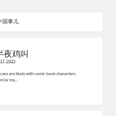
se 中国事儿
皮 半夜鸡叫
 17, 2025
icans are likely with comic book characters,
’ve (or my…
hou
pi