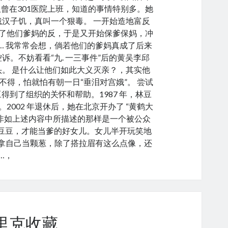
姐曾在301医院上班，知道的事情特别多。她
汉子饥，真叫一个狠毒。 一开始造地富反
了他们爹妈的反，于是又开始保爹保妈，冲
… 我常常会想，倘若他们的爹妈真成了后来
。不妨看看“九. 一三事件”后的黄吴李邱
。 是什么让他们如此大义灭亲？，其实他
得，怕就怕有朝一日“垂泪对宫娥”。 尝试
得到了组织的关怀和帮助。1987 年，林豆
002 年退休后，她在北京开办了 “黄鹤大
非如上述内容中所描述的那样是一个被公众
林豆豆，才能当爹的好女儿。女儿半开玩笑地
别拿自己当颗葱，除了搭拉眉有这么点像，还
…，
n 弗里克收藏