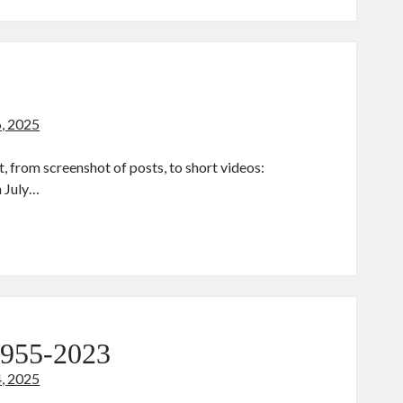
ijing
6, 2025
 from screenshot of posts, to short videos:
n July…
ain
955-2023
4, 2025