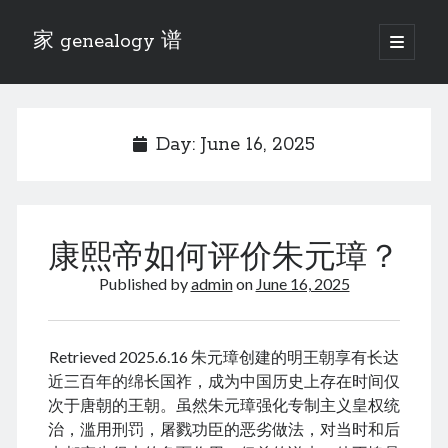
家 genealogy 谱
open
primary
Sidebar
menu
Categories
Anecdotes 轶事
Day:
June 16, 2025
Blog 博客
Eng 伍氏
heathen son 异教徒
Liu 刘氏
康熙帝如何评价朱元璋？
Lü 吕氏
Trade War
Published by
admin
on
June 16, 2025
Zhang 张氏
Zhou 周氏
📚 Chee Hsin 130 启新
Retrieved 2025.6.16 朱元璋创建的明王朝享有长达
📚 Mom's 百家照
近三百年的绵长国祚，成为中国历史上存在时间仅
📚 opium 鸦片
次于唐朝的王朝。虽然朱元璋强化专制主义皇权统
📚 Rise of a Mandarin
治，滥用刑罚，屠戮功臣的恶劣做法，对当时和后
📚 SFaBB