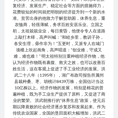
June 2024
复经济、发展生产、稳定社会等方面的措施得力，
May 2024
花费较短的时间就把明朝的经济提升到一个新的水
April 2024
准。贫苦出身的他致力于解贫助困，休养生息，重
March 2024
农恤商，轻徭薄赋，务求百姓安居乐业。立国之
February 2024
初，太祖兢兢业业，每日黄昏，他便令专人在道路
January 2024
上敲打木铎，高声叫喊：“和睦乡里，教训子孙，
November 2023
各安生理，毋作非为！”五更时，又派专人在城门
September 2023
谯楼上吹起画角，高声唱道：“创业难，守成又
August 2023
难，难也难！” 明太祖特别注重种植经济作物，他
July 2023
认为经济作物既有裹腹、救灾之效，也可以改善百
June 2023
姓生活，这在客观上促进了手工业经济的发展。洪
May 2023
武二十八年（1395年），湖广布政司报告所属州
April 2023
县栽种桑、枣、胡桃计8439万株，全国估计当达
March 2023
10亿株以上。经济作物的发展，特别是棉花的普
February 2023
遍种植，既为手工业生产提供了原料，又促进了商
January 2023
业的繁荣。 洪武朝推行的“休养生息”政策，使元后
December 2022
期以降衰败的社会经济逐步复苏和发展起来。作为
November 2022
传统农业国家，全国的垦田面积大幅增加，洪武二
September 2022