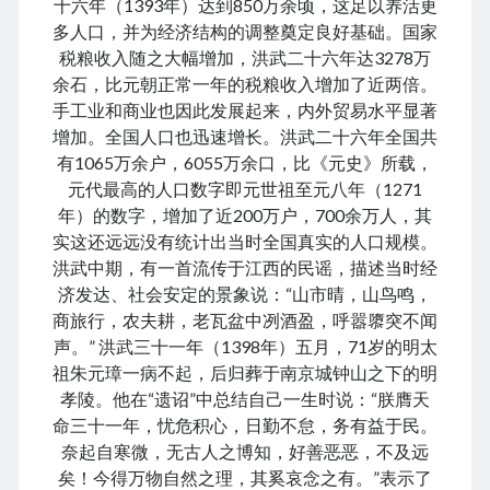
十六年（1393年）达到850万余顷，这足以养活更
August 2022
多人口，并为经济结构的调整奠定良好基础。国家
July 2022
税粮收入随之大幅增加，洪武二十六年达3278万
June 2022
余石，比元朝正常一年的税粮收入增加了近两倍。
May 2022
手工业和商业也因此发展起来，内外贸易水平显著
April 2022
增加。全国人口也迅速增长。洪武二十六年全国共
March 2022
有1065万余户，6055万余口，比《元史》所载，
January 2022
元代最高的人口数字即元世祖至元八年（1271
December 2021
年）的数字，增加了近200万户，700余万人，其
November 2021
实这还远远没有统计出当时全国真实的人口规模。
October 2021
洪武中期，有一首流传于江西的民谣，描述当时经
September 2021
济发达、社会安定的景象说：“山市晴，山鸟鸣，
August 2021
商旅行，农夫耕，老瓦盆中冽酒盈，呼嚣隳突不闻
July 2021
声。” 洪武三十一年（1398年）五月，71岁的明太
June 2021
祖朱元璋一病不起，后归葬于南京城钟山之下的明
May 2021
孝陵。他在“遗诏”中总结自己一生时说：“朕膺天
April 2021
命三十一年，忧危积心，日勤不怠，务有益于民。
March 2021
奈起自寒微，无古人之博知，好善恶恶，不及远
February 2021
矣！今得万物自然之理，其奚哀念之有。”表示了