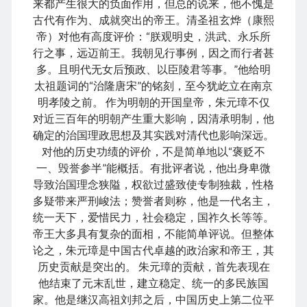
来都产生很大的负面作用，但总的说来，他不愧是
古代有作为、成就突出的帝王。清圣祖玄烨（康熙
帝）对他有高度评价：“朕观明史，洪武、永乐所
行之事，远迈前王。我朝见行事例，因之而行者甚
June 2025
多。且明代无女后预政、以臣陵君等事。”他给明
M
T
W
T
F
S
S
太祖题词的“治隆唐宋”的铭刻，至今犹屹立在南京
明孝陵之前。 作为明朝的开国皇帝，朱元璋不仅
1
对近三百年的明朝产生重大影响，因清承明制，他
2
3
4
5
6
7
8
确定的治国理政思想及其实践对清代也影响深远。
9
10
11
12
13
14
15
对他的历史功绩的评价，不是简单地以“褒贬不
一、毁誉参半”能概括。有批评者说，他出身卑微
16
17
18
19
20
21
22
导致治国理念狭隘，权欲过盛致使专制独裁，性格
23
24
25
26
27
28
29
多疑带来严刑峻法；赞誉者则称，他是一代名主，
30
统一天下，爱惜民力，社会稳定，国祚久长等等。
帝王大多具有复杂的面相，不能简单评说。但整体
« May
Jul »
论之，朱元璋是中国古代卓越的政治家和帝王，其
历史贡献是突出的。 朱元璋的贡献，首先表现在
他结束了元末乱世，建立稳定、统一的多民族国
Archives
家。他是继汉高祖刘邦之后，中国历史上第二位平