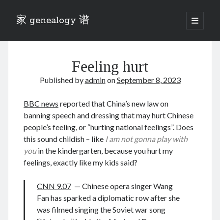
家 genealogy 谱
open
primary
Sidebar
menu
Categories
Feeling hurt
Anecdotes 轶事
Blog 博客
Published by
admin
on
September 8, 2023
Eng 伍氏
heathen son 异教徒
BBC news
reported that China’s new law on
Liu 刘氏
banning speech and dressing that may hurt Chinese
Lü 吕氏
people’s feeling, or “hurting national feelings”. Does
Trade War
this sound childish – like
I am not gonna play with
Zhang 张氏
you
in the kindergarten, because you hurt my
Zhou 周氏
feelings, exactly like my kids said?
📚 Chee Hsin 130 启新
📚 Mom's 百家照
CNN 9.07
— Chinese opera singer Wang
📚 opium 鸦片
Fan has sparked a diplomatic row after she
📚 Rise of a Mandarin
was filmed singing the Soviet war song
📚 SFaBB