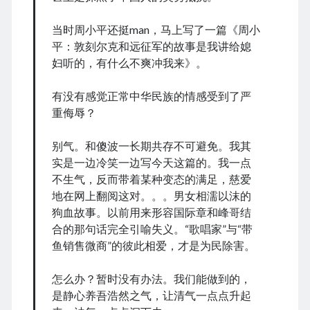
May 2024
April 2024
当时周小平还挺man，马上写了一篇《周小
March 2024
平：敦刻尔克和远征军的故事是我讲给媳
February 2024
妇听的，有什么不爽冲我来》。
January 2024
November 2023
有没有感觉正常中华民族的情感受到了严
September 2023
重侮辱？
August 2023
July 2023
别气。和傻波一长期共存不可避免。我其
June 2023
实是一边冷笑一边写今天这篇的。我一点
May 2023
不生气，反而带着某种变态的满足，慈爱
April 2023
地在网上翻阅这对。。。男女相濡以沫的
March 2023
狗血故事。以前用来形容国际章和峰哥结
February 2023
合的那句话完全引喻失义。“歌唱家”与“带
January 2023
鱼销售微商”的彼此相爱，才是为民除害。
December 2022
November 2022
怎么办？暂时没有办法。我们能做到的，
September 2022
是静心养吾浩然之气，让清气一点点升起
August 2022