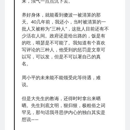
来，浊气一点点沉下去。
July 2022
June 2022
养好身体，就能看到傻波一被清算的那
May 2022
天。40几年前，我还小，当时被清算的一
April 2022
批人又被称为“三种人”，这批人目前还有不
March 2022
少活在人间。政府还是给出路的，饭是有
January 2022
的吃，嘚瑟是不可能了。我知道有个喜欢
December 2021
写评论的三种人，他受到的惩罚是文章可
November 2021
以写，可以发，但是不可以署自己的真
October 2021
名。
September 2021
August 2021
周小平的未来能不能领受此等待遇，难
July 2021
说。
June 2021
May 2021
但是大先生的教诲，还得时时拿出来晒
April 2021
晒。先生到底文明，狠归狠，极粗俗之词
March 2021
罕见，那句话我寻思伊内心的独白其实是
February 2021
想说——
January 2021