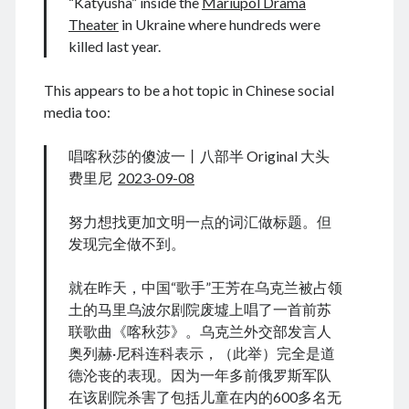
“Katyusha” inside the
Mariupol Drama
Theater
in Ukraine where hundreds were
killed last year.
August 2026
This appears to be a hot topic in Chinese social
media too:
M
T
W
T
F
S
S
1
2
唱喀秋莎的傻波一丨八部半 Original 大头
3
4
5
6
7
8
9
费里尼
2023-09-08
10
11
12
13
14
15
16
努力想找更加文明一点的词汇做标题。但
17
18
19
20
21
22
23
发现完全做不到。
24
25
26
27
28
29
30
31
就在昨天，中国“歌手”王芳在乌克兰被占领
土的马里乌波尔剧院废墟上唱了一首前苏
« Dec
联歌曲《喀秋莎》。乌克兰外交部发言人
奥列赫·尼科连科表示，（此举）完全是道
德沦丧的表现。因为一年多前俄罗斯军队
Archives
在该剧院杀害了包括儿童在内的600多名无