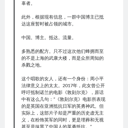
December 2025
辜者。
November 2025
October 2025
此外，根据现有信息，一群中国博主已抵
September 2025
达这座暂时被占领的城市。
August 2025
July 2025
中国。博主。抵达。流量。
June 2025
May 2025
多熟悉的配方。只不过这次他们蜂拥而至
April 2025
的不是上海的武康大楼，而是众所周知的
March 2025
杀戮之地。
February 2025
January 2025
这个唱歌的女人，还有一个身份：周小平
December 2024
法律意义上的太太。2017年，此女曾公开
November 2024
呼吁抵制诺兰的电影《敦刻尔克》，原话
October 2024
中有这么几句：​“《敦刻尔克》电影所表现
September 2024
的是英国在亚洲抵抗日军的英勇神武。但
August 2024
实际上，这部片子却是严重的历史虚无主
July 2024
义，在粉饰英军的同时，更是埋葬和无视
June 2024
甚至是抹黑了中国人的英勇抵抗。”