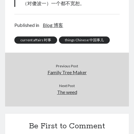
December 2020
（对傻波一）一个都不宽恕。
November 2020
October 2020
September 2020
Published in
Blog 博客
August 2020
July 2020
current affairs 时事
things Chinese 中国事儿
June 2020
May 2020
April 2020
Previous Post
March 2020
Family Tree Maker
January 2020
December 2019
Next Post
September 2019
The weed
March 2019
December 2018
April 2018
January 2018
February 2017
Be First to Comment
December 2016