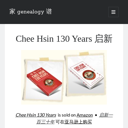
家 genealogy 谱
open
primary
Sidebar
menu
Categories
Chee Hsin 130 Years 启新
Anecdotes 轶事
Blog 博客
Eng 伍氏
heathen son 异教徒
Liu 刘氏
Lü 吕氏
Trade War
Zhang 张氏
Zhou 周氏
📚 Chee Hsin 130 启新
📚 Mom's 百家照
📚 opium 鸦片
Chee Hsin 130 Years
is sold on
Amazon
•
启新一
📚 Rise of a Mandarin
百三十年
可在
亚马逊上购买
📚 SFaBB